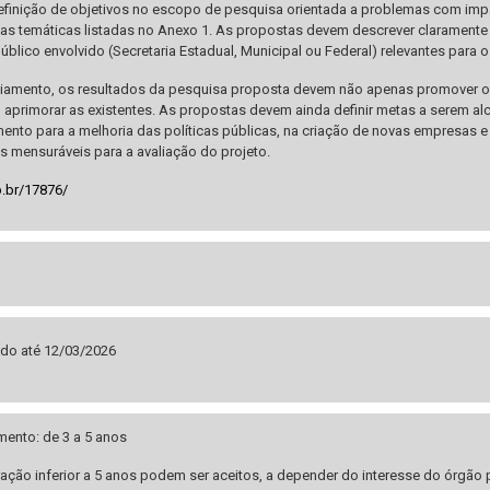
 definição de objetivos no escopo de pesquisa orientada a problemas com im
das temáticas listadas no Anexo 1. As propostas devem descrever claramente
úblico envolvido (Secretaria Estadual, Municipal ou Federal) relevantes para
nciamento, os resultados da pesquisa proposta devem não apenas promover
u aprimorar as existentes. As propostas devem ainda definir metas a serem al
nto para a melhoria das políticas públicas, na criação de novas empresas e 
s mensuráveis para a avaliação do projeto.
p.br/17876/
do até 12/03/2026
mento: de 3 a 5 anos
ração inferior a 5 anos podem ser aceitos, a depender do interesse do órgão 