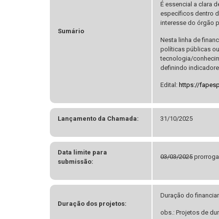
É essencial a clara
específicos dentro 
interesse do órgão p
Sumário
Nesta linha de fina
políticas públicas o
tecnologia/conhecime
definindo indicadore
Edital:
https://fapes
Lançamento da Chamada:
31/10/2025
Data limite para
03/03/2025
prorroga
submissão:
Duração do financia
Duração dos projetos:
obs.: Projetos de du