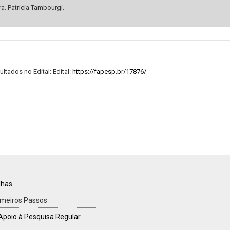
a. Patricia Tambourgi.
tados no Edital: Edital:
https://fapesp.br/17876/
TILHAS
lhas
imeiros Passos
Apoio à Pesquisa Regular