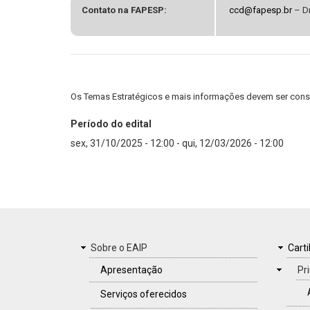
Contato na FAPESP:
ccd@fapesp.br
– Dr
Os Temas Estratégicos e mais informações devem ser consul
Período do edital
sex, 31/10/2025 - 12:00
-
qui, 12/03/2026 - 12:00
MENU
Sobre o EAIP
CAR
Carti
DO
Apresentação
Pr
RODAPÉ
Serviços oferecidos