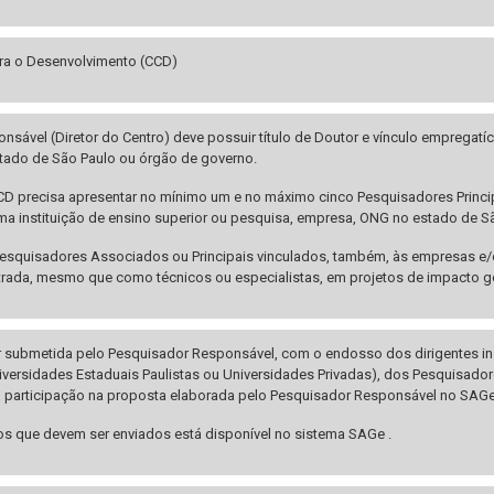
ara o Desenvolvimento (CCD)
sável (Diretor do Centro) deve possuir título de Doutor e vínculo empregatí
ado de São Paulo ou órgão de governo.
D precisa apresentar no mínimo um e no máximo cinco Pesquisadores Principa
a instituição de ensino superior ou pesquisa, empresa, ONG no estado de S
 Pesquisadores Associados ou Principais vinculados, também, às empresas e
rada, mesmo que como técnicos ou especialistas, em projetos de impacto g
 submetida pelo Pesquisador Responsável, com o endosso dos dirigentes insti
versidades Estaduais Paulistas ou Universidades Privadas), dos Pesquisado
 participação na proposta elaborada pelo Pesquisador Responsável no SAGe
os que devem ser enviados está disponível no sistema SAGe .