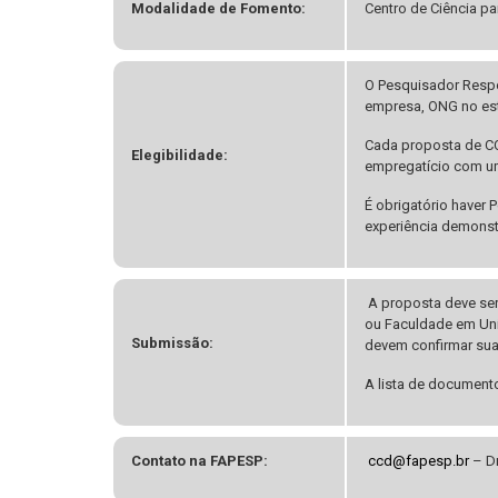
Modalidade de Fomento:
Centro de Ciência p
O Pesquisador Respon
empresa, ONG no est
Cada proposta de CC
Elegibilidade:
empregatício com um
É obrigatório haver
experiência demonst
A proposta deve ser
ou Faculdade em Uni
Submissão:
devem confirmar sua
A lista de document
Contato na FAPESP:
ccd@fapesp.br
– Dr