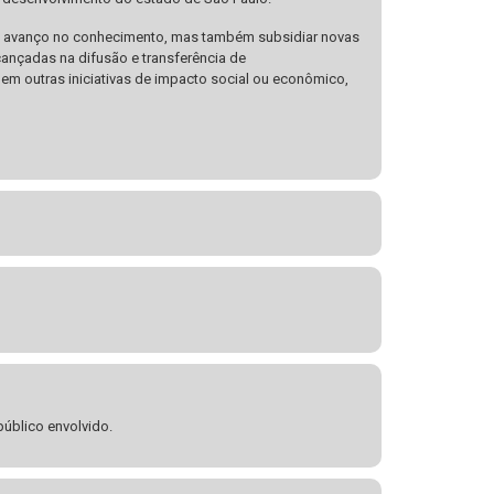
 o avanço no conhecimento, mas também subsidiar novas
cançadas na difusão e transferência de
em outras iniciativas de impacto social ou econômico,
público envolvido.