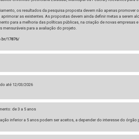
nciamento, os resultados da pesquisa proposta devem não apenas promover
u aprimorar as existentes. As propostas devem ainda definir metas a serem al
nto para a melhoria das políticas públicas, na criação de novas empresas e 
s mensuráveis para a avaliação do projeto.
p.br/17876/
do até 12/03/2026
mento: de 3 a 5 anos
ração inferior a 5 anos podem ser aceitos, a depender do interesse do órgão 