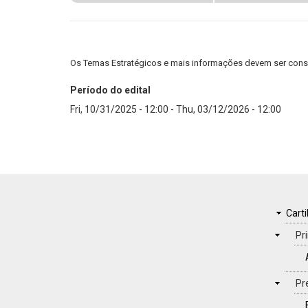
Os Temas Estratégicos e mais informações devem ser consul
Período do edital
Fri, 10/31/2025 - 12:00
-
Thu, 03/12/2026 - 12:00
FOOTER
CAR
Carti
MENU
Pr
Pr