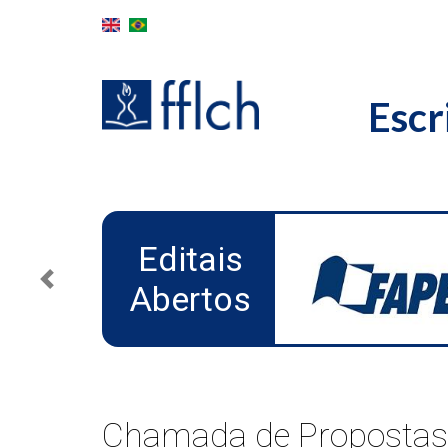
Skip
to
main
content
Escr
MAIN
NAVIGATION
Editais
Abertos
Previous
Chamada de Propostas 