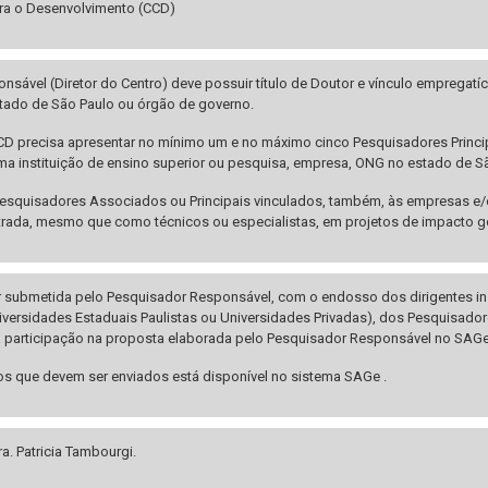
ara o Desenvolvimento (CCD)
sável (Diretor do Centro) deve possuir título de Doutor e vínculo empregatí
ado de São Paulo ou órgão de governo.
D precisa apresentar no mínimo um e no máximo cinco Pesquisadores Principa
a instituição de ensino superior ou pesquisa, empresa, ONG no estado de S
 Pesquisadores Associados ou Principais vinculados, também, às empresas e
rada, mesmo que como técnicos ou especialistas, em projetos de impacto g
 submetida pelo Pesquisador Responsável, com o endosso dos dirigentes insti
versidades Estaduais Paulistas ou Universidades Privadas), dos Pesquisado
 participação na proposta elaborada pelo Pesquisador Responsável no SAGe
os que devem ser enviados está disponível no sistema SAGe .
a. Patricia Tambourgi.