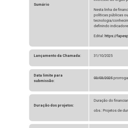
Sumário
Nesta linha de fina
políticas públicas o
tecnologia/conhecime
definindo indicadore
Edital:
https://fapes
Lançamento da Chamada:
31/10/2025
Data limite para
03/03/2025
prorroga
submissão:
Duração do financia
Duração dos projetos:
obs.: Projetos de du