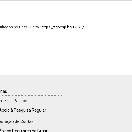
tados no Edital: Edital:
https://fapesp.br/17876/
TILHAS
lhas
imeiros Passos
Apoio à Pesquisa Regular
estação de Contas
Bolsas Regulares no Brasil