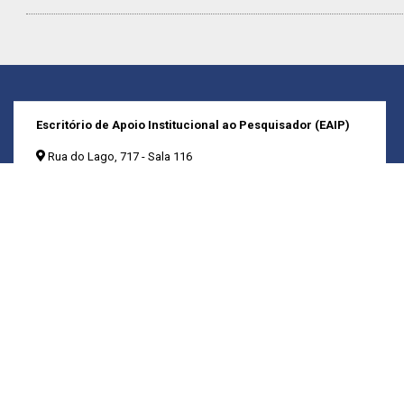
Escritório de Apoio Institucional ao Pesquisador (EAIP)
Rua do Lago, 717 - Sala 116
CEP: 05508-080 - São Paulo / SP
(11) 2648-1316, 2648-1590 e 3091-0400
eaipfflch@usp.br
Horário de atendimento:
9h-11h00 e das 13h30-16h