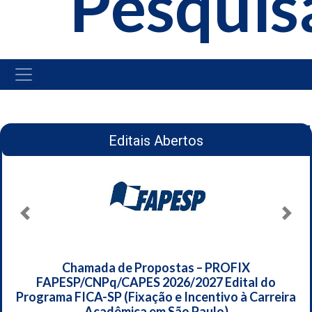
Pesquis
NAVEGAÇÃO
PRINCIPAL
Editais Abertos
Anterior
Próx
Chamada de Propostas – PROFIX
FAPESP/CNPq/CAPES 2026/2027 Edital do
Programa FICA-SP (Fixação e Incentivo à Carreira
Acadêmica em São Paulo)