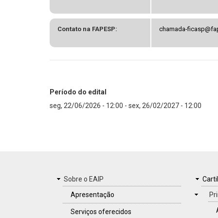
Contato na FAPESP:
chamada-ficasp@fa
Período do edital
seg, 22/06/2026 - 12:00
-
sex, 26/02/2027 - 12:00
MENU
Sobre o EAIP
CAR
Carti
DO
Apresentação
Pr
RODAPÉ
Serviços oferecidos