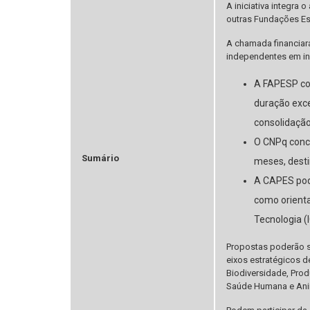
A iniciativa integra
outras Fundações Es
A chamada financiará
independentes em ins
A FAPESP con
duração exce
consolidação
O CNPq conce
Sumário
meses, dest
A CAPES pod
como orienta
Tecnologia (
Propostas poderão s
eixos estratégicos d
Biodiversidade, Produ
Saúde Humana e Anim