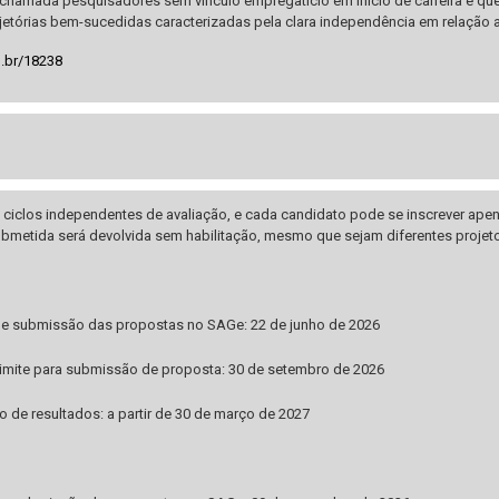
chamada pesquisadores sem vínculo empregatício em início de carreira e que
etórias bem-sucedidas caracterizadas pela clara independência em relação a
p.br/18238
 ciclos independentes de avaliação, e cada candidato pode se inscrever ape
ubmetida será devolvida sem habilitação, mesmo que sejam diferentes projet
 de submissão das propostas no SAGe: 22 de junho de 2026
limite para submissão de proposta: 30 de setembro de 2026
o de resultados: a partir de 30 de março de 2027