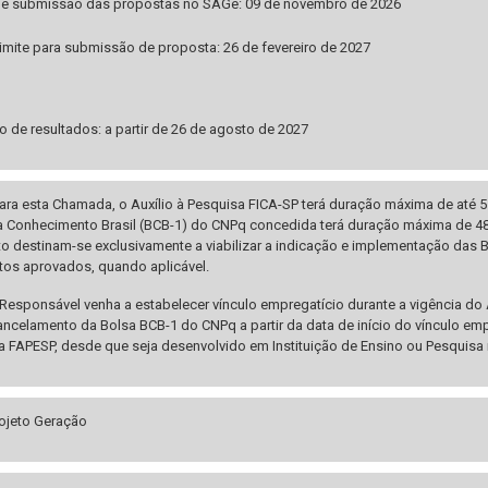
 de submissão das propostas no SAGe: 09 de novembro de 2026
limite para submissão de proposta: 26 de fevereiro de 2027
o de resultados: a partir de 26 de agosto de 2027
ara esta Chamada, o Auxílio à Pesquisa FICA-SP terá duração máxima de até 
 Conhecimento Brasil (BCB-1) do CNPq concedida terá duração máxima de 48 (
eto destinam-se exclusivamente a viabilizar a indicação e implementação da
tos aprovados, quando aplicável.
Responsável venha a estabelecer vínculo empregatício durante a vigência do
ancelamento da Bolsa BCB-1 do CNPq a partir da data de início do vínculo empr
a FAPESP, desde que seja desenvolvido em Instituição de Ensino ou Pesquisa
rojeto Geração