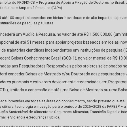
 o âmbito do PROFIX-CB – Programa de Apoio à Fixação de Doutores no Brasil, d
taduais de Amparo à Pesquisa (FAPs).
 até 100 projetos baseados em ideias inovadoras e de alto impacto, capazes 
tituições de pesquisa paulistas.
cederá um Auxílio à Pesquisa, no valor de até R$ 1.500.000,00 (um mil
pcional de até 51 meses, para apoiar projetos baseados em ideias ino
 de trajetórias científicas independentes em instituições de pesquisa (
derá Bolsas Conhecimento Brasil (BCB-1), no valor mensal de R$ 13.000
inadas aos Pesquisadores Responsáveis pelos projetos selecionados 
erá conceder Bolsas de Mestrado e/ou Doutorado aos pesquisadores v
dores principais e estiverem devidamente credenciados em Programas 
ICTs), limitada a concessão de até uma Bolsa de Mestrado ou uma Bolsa
er submetidas em todas as áreas do conhecimento, sendo previsto que até 
e ciência, tecnologia e inovação para o período de 2026–2028 da FAPESP – a 
ção Sustentável de Alimentos e Segurança Alimentar; Transição Digital e Inteli
al; e Violência e Segurança Pública.