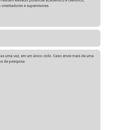
 reúnam elevado potencial acadêmico e científico,
 orientadores e supervisores.
nas uma vez, em um único ciclo. Caso envie mais de uma
os de pesquisa.