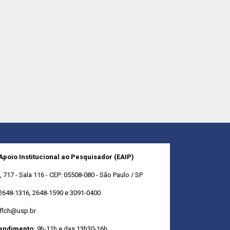
 Apoio Institucional ao Pesquisador (EAIP)
717 - Sala 116 - CEP: 05508-080 - São Paulo / SP
2648-1316, 2648-1590 e 3091-0400
fflch@usp.br
tendimento:
9h-11h e das 13h30-16h.