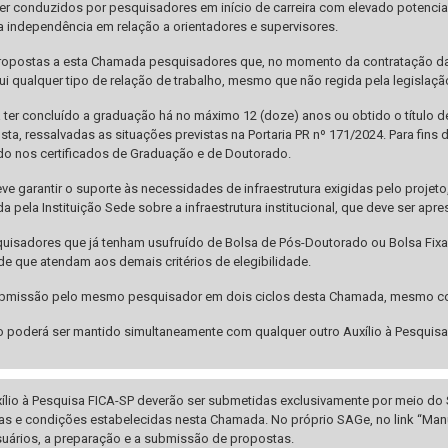
er conduzidos por pesquisadores em início de carreira com elevado potencia
 independência em relação a orientadores e supervisores.
opostas a esta Chamada pesquisadores que, no momento da contratação da
lui qualquer tipo de relação de trabalho, mesmo que não regida pela legislação
ter concluído a graduação há no máximo 12 (doze) anos ou obtido o título de
a, ressalvadas as situações previstas na Portaria PR nº 171/2024. Para fins 
do nos certificados de Graduação e de Doutorado.
eve garantir o suporte às necessidades de infraestrutura exigidas pelo proje
a pela Instituição Sede sobre a infraestrutura institucional, que deve ser 
quisadores que já tenham usufruído de Bolsa de Pós-Doutorado ou Bolsa F
e que atendam aos demais critérios de elegibilidade.
ubmissão pelo mesmo pesquisador em dois ciclos desta Chamada, mesmo com
o poderá ser mantido simultaneamente com qualquer outro Auxílio à Pesquisa
ílio à Pesquisa FICA-SP deverão ser submetidas exclusivamente por meio do
s e condições estabelecidas nesta Chamada. No próprio SAGe, no link “Manu
uários, a preparação e a submissão de propostas.