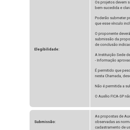
Os projetos devem s
bem-sucedida e clara
Poderão submeter pr
que esse vínculo inc
O proponente deverá 
submissão da propost
de conclusão indica
Elegibilidade:
A Instituição Sede d
- Informação aprovad
É permitido que pes
nesta Chamada, desd
Não é permitida a s
O Auxílio FICA-SP nã
As propostas de Aux
Submissão:
observadas as norma
cadastramento de us