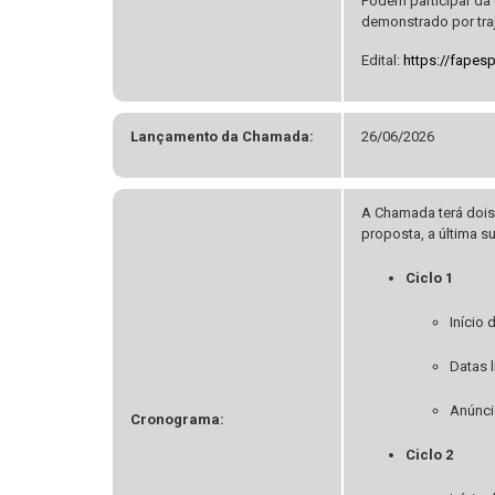
Podem participar da 
demonstrado por traj
Edital:
https://fapes
Lançamento da Chamada:
26/06/2026
A Chamada terá dois
proposta, a última s
Ciclo 1
Início
Datas 
Anúnci
Cronograma:
Ciclo 2