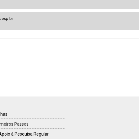
pesp.br
TILHAS
lhas
imeiros Passos
Apoio à Pesquisa Regular