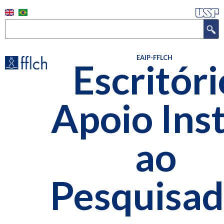
Pular
para
Buscar
o
conteúdo
EAIP-FFLCH
Escritóri
principal
Apoio Inst
ao
Pesquisad