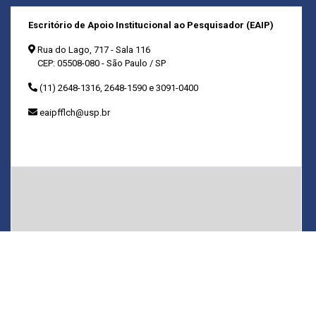
Escritório de Apoio Institucional ao Pesquisador (EAIP)
Rua do Lago, 717 - Sala 116
CEP: 05508-080 - São Paulo / SP
(11) 2648-1316, 2648-1590 e 3091-0400
eaipfflch@usp.br
Horário de atendimento:
9h-11h00 e das 13h30-16h