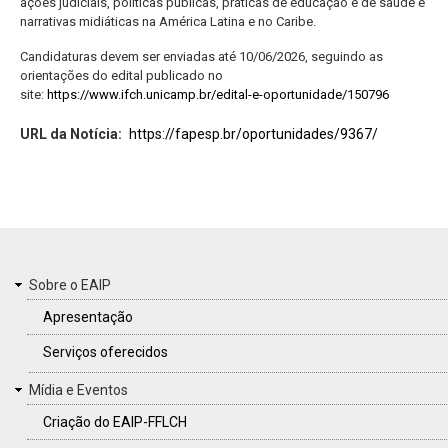
ações judiciais, políticas públicas, práticas de educação e de saúde e
narrativas midiáticas na América Latina e no Caribe.
Candidaturas devem ser enviadas até 10/06/2026, seguindo as
orientações do edital publicado no
site:
https://www.ifch.unicamp.br/edital-e-oportunidade/150796
URL da Notícia
https://fapesp.br/oportunidades/9367/
MENU
Sobre o EAIP
DO
Apresentação
RODAPÉ
Serviços oferecidos
Mídia e Eventos
Criação do EAIP-FFLCH