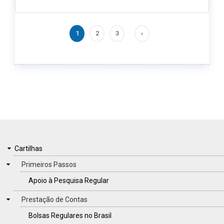
Current page
Page
Page
Next page
1
2
3
›
FOOTER
CARTILHAS
Cartilhas
MENU
Primeiros Passos
Apoio à Pesquisa Regular
Prestação de Contas
Bolsas Regulares no Brasil