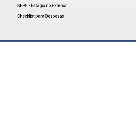
BEPE - Estágio no Exterior
Checklist para Despesas
Escritório de Apoio Institucional ao Pesquisador (EAIP)
Rua do Lago, 717 - Sala 116
CEP: 05508-080 - São Paulo / SP
(11) 2648-1316, 2648-1590 e 3091-0400
eaipfflch@usp.br
Horário de atendimento:
9h-11h00 e das 13h30-16h