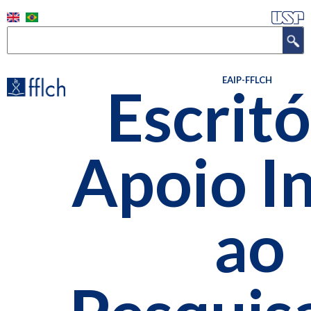
Skip
to
Search
main
content
EAIP-FFLCH
Escritó
Apoio In
ao